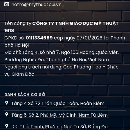
hotro@mythuatbui.vn
Tên công ty
CÔNG TY TNHH GIÁO DỤC MỸ THUẬT
1618
GPKD số:
0111334689
cấp ngày 07/01/2026 tại Thành
phố Hà Nội
Địa chỉ: Tầng 4, số nhà 7, Ngõ 106 Hoàng Quốc Việt,
Phường Nghĩa Đô, Thành phố Hà Nội, Việt Nam
Người phụ trách nội dung: Cao Phương Hoa – Chức
vụ: Giám Đốc
DANH SÁCH CƠ SỞ
Tầng 4 Số 72 Trần Quốc Toản, Hoàn Kiếm
Tầng 6, Số 2, Phú Mỹ, Mỹ Đình, Nam Từ Liêm
100 Thái Thịnh, Phường Ngã Tư Sở, Đống Đa