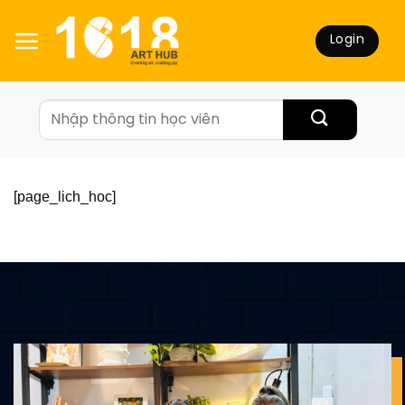
Skip
to
Login
content
[page_lich_hoc]